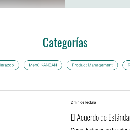
Categorías
derazgo
Menú KANBAN
Product Management
T
2 min de lectura
El Acuerdo de Estánda
Como decíamos en la anteri