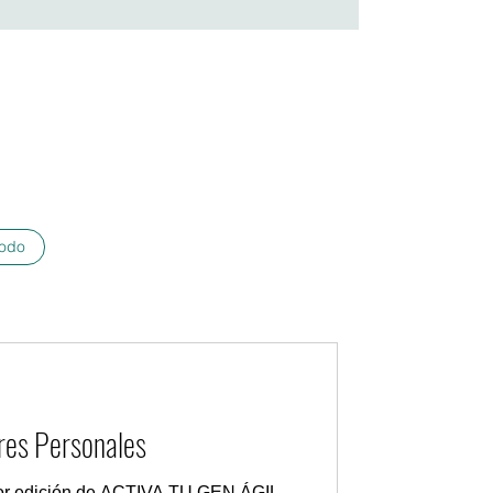
odo
res Personales
or edición de ACTIVA TU GEN ÁGIL,